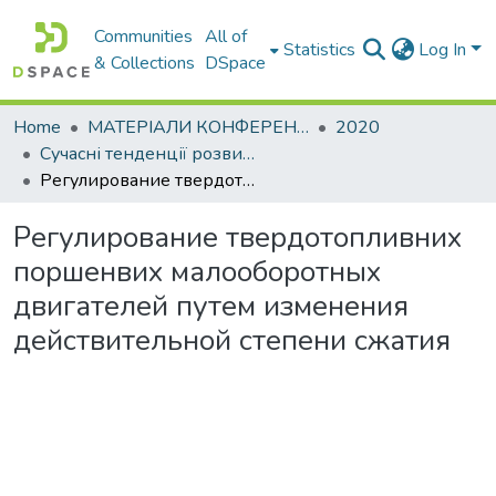
Communities
All of
Statistics
Log In
& Collections
DSpace
Home
МАТЕРІАЛИ КОНФЕРЕНЦІЙ
2020
Сучасні тенденції розвитку автомобільного транспорту та галузевого машинобудування
Регулирование твердотопливних поршенвих малооборотных двигателей путем изменения действительной степени сжатия
Регулирование твердотопливних
поршенвих малооборотных
двигателей путем изменения
действительной степени сжатия