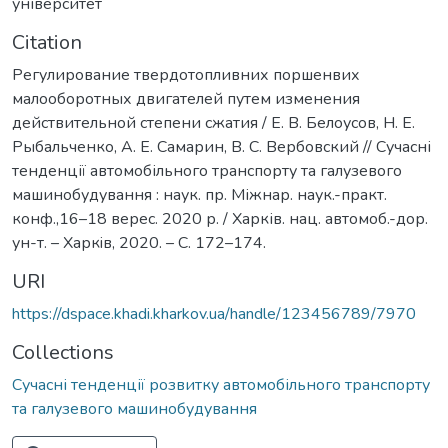
університет
Citation
Регулирование твердотопливних поршенвих
малооборотных двигателей путем изменения
действительной степени сжатия / Е. В. Белоусов, Н. Е.
Рыбальченко, А. Е. Самарин, В. С. Вербовский // Сучасні
тенденції автомобільного транспорту та галузевого
машинобудування : наук. пр. Міжнар. наук.-практ.
конф.,16–18 верес. 2020 р. / Харків. нац. автомоб.-дор.
ун-т. – Харкiв, 2020. – С. 172–174.
URI
https://dspace.khadi.kharkov.ua/handle/123456789/7970
Collections
Сучасні тенденції розвитку автомобільного транспорту
та галузевого машинобудування