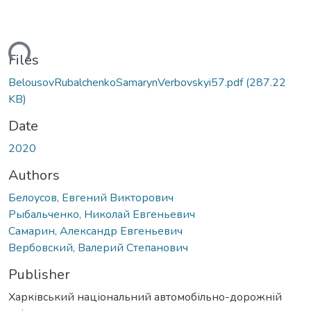
ading...
Files
BelousovRubalchenkoSamarynVerbovskyi57.pdf
(287.22
KB)
Date
2020
Authors
Белоусов, Евгений Викторович
Рыбальченко, Николай Евгеньевич
Самарин, Александр Евгеньевич
Вербовский, Валерий Степанович
Publisher
Харківський національний автомобільно-дорожній