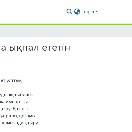
Log In
а ықпал ететін
жет ұлттық
удың алдындағы
ша импортты
ыру. Қазіргі
көрінісі, қоғамға
ік қамсыздандыру