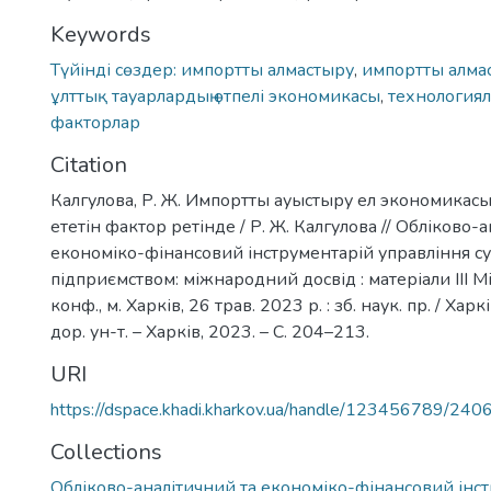
Keywords
Түйінді сөздер: импортты алмастыру
,
импортты алмас
ұлттық тауарлардың өтпелі экономикасы
,
технология
факторлар
Citation
Калгулова, Р. Ж. Импортты ауыстыру ел экономикас
ететін фактор ретінде / Р. Ж. Калгулова // Обліково-
економіко-фінансовий інструментарій управління с
підприємством: міжнародний досвід : матеріали ІІІ Мі
конф., м. Харків, 26 трав. 2023 р. : зб. наук. пр. / Харк
дор. ун-т. – Харків, 2023. – С. 204–213.
URI
https://dspace.khadi.kharkov.ua/handle/123456789/240
Collections
Обліково-аналітичний та економіко-фінансовий інс