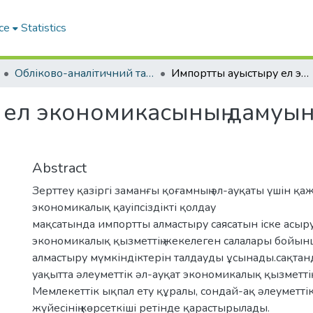
ce
Statistics
Обліково-аналітичний та економіко-фінансовий інструментарій управління сучасним підприємством: міжнародний досвід
Импортты ауыстыру ел экономикасының дамуына ықпал ететін фактор ретінде
ел экономикасының дамуын
Abstract
Зерттеу қазіргі заманғы қоғамның әл-ауқаты үшін қа
экономикалық қауіпсіздікті қолдау
мақсатында импортты алмастыру саясатын іске асыр
экономикалық қызметтің жекелеген салалары бойын
алмастыру мүмкіндіктерін талдауды ұсынады.сақтанд
уақытта әлеуметтік әл-ауқат экономикалық қызметтің 
Мемлекеттік ықпал ету құралы, сондай-ақ әлеуметт
жүйесінің көрсеткіші ретінде қарастырылады.