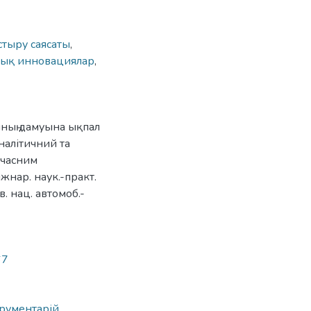
тыру саясаты
,
лық инновациялар
,
ының дамуына ықпал
аналітичний та
учасним
жнар. наук.-практ.
ів. нац. автомоб.-
67
трументарій