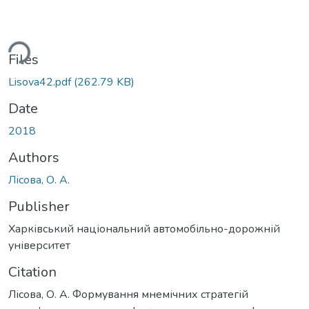
ding...
Files
Lisova42.pdf
(262.79 KB)
Date
2018
Authors
Лісова, О. А.
Publisher
Харківський національний автомобільно-дорожній
університет
Citation
Лісова, О. А. Формування мнемічних стратегій