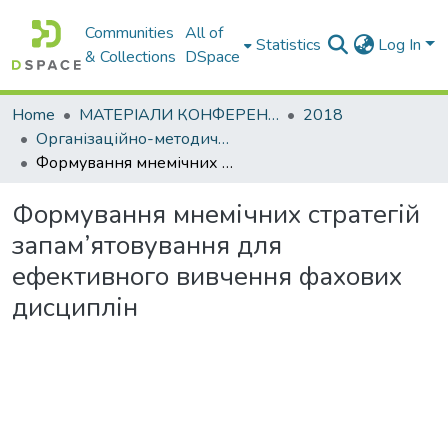
Communities
All of
Statistics
Log In
& Collections
DSpace
Home
МАТЕРІАЛИ КОНФЕРЕНЦІЙ
2018
Організаційно-методичне забезпечення підготовки фахівців в умовах міжнародної наукової та освітньої інтеграції
Формування мнемічних стратегій запам’ятовування для ефективного вивчення фахових дисциплін
Формування мнемічних стратегій
запам’ятовування для
ефективного вивчення фахових
дисциплін