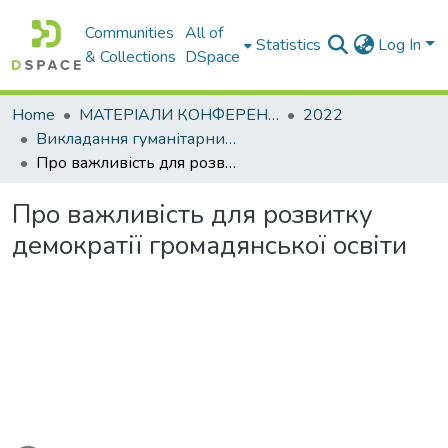
Communities
All of
Statistics
Log In
& Collections
DSpace
Home
МАТЕРІАЛИ КОНФЕРЕНЦІЙ
2022
Викладання гуманітарних та українознавчих дисциплін засобами дистанційного навчання: теорія і практика закладів вищої освіти
Про важливість для розвитку демократії громадянської освіти
Про важливість для розвитку
демократії громадянської освіти