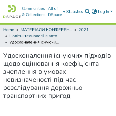
Communities
All of
Statistics
Log In
& Collections
DSpace
Home
МАТЕРІАЛИ КОНФЕРЕНЦІЙ
2021
Новітні технології в автомобілебудуванні, транспорті та при підготовці фахівців
Удосконалення існуючих підходів щодо оцінювання коефіцієнта зчеплення в умовах невизначеності під час розслідування дорожньо-транспортних пригод
Удосконалення існуючих підходів
щодо оцінювання коефіцієнта
зчеплення в умовах
невизначеності під час
розслідування дорожньо-
транспортних пригод