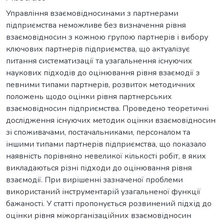
Управління взаємовідносинами з партнерами
підприємства неможливе без визначення рівня
взаємовідносин з кожною групою партнерів і вибору
ключових партнерів підприємства, що актуалізує
питання систематизації та узагальнення існуючих
наукових підходів до оцінювання рівня взаємодії з
певними типами партнерів, розвиток методичних
положень щодо оцінки рівня партнерських
взаємовідносин підприємства. Проведено теоретичні
дослідження існуючих методик оцінки взаємовідносин
зі споживачами, постачальниками, персоналом та
іншими типами партнерів підприємства, що показало
наявність порівняно невеликої кількості робіт, в яких
викладаються різні підходи до оцінювання рівня
взаємодії. При вирішенні зазначеної проблеми
використаний інструментарій узагальненої функції
бажаності. У статті пропонується розвинений підхід до
оцінки рівня міжорганізаційних взаємовідносин