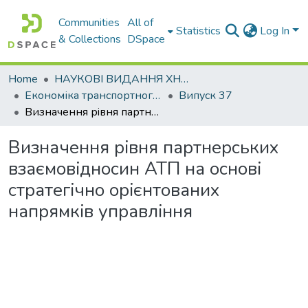
Communities
All of
Statistics
Log In
& Collections
DSpace
Home
НАУКОВІ ВИДАННЯ ХНАДУ
Економіка транспортного комплексу
Випуск 37
Визначення рiвня партнерських взаємовiдносин АТП на основi стратегiчно орiєнтованих напрямкiв управлiння
Визначення рiвня партнерських
взаємовiдносин АТП на основi
стратегiчно орiєнтованих
напрямкiв управлiння