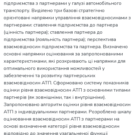
підприємства з партнерами у галузі автомобільного
транспорту. Виділено три базові стратегічно
орієнтовані напрямки управління взаємовідносинами з
партнерами: ставлення підприємства до партнера
(цінність партнера); ставлення партнера до
підприємства (лояльність партнера); перспектива
взаємовідносин підприємства та партнера. Визначено
основні напрямки оцінювання за запропонованими
характеристиками, які розкривають ці напрямки для
оптимального використання можливостей у
забезпеченні та розвитку партнерських
взаємовідносин АТП. Сформовано систему показників
оцінки рівня взаємовідносин АТП з основними типами
партнерів (як зовнішніми, так і внутрішніми).
Запропоновано алгоритм оцінки рівня взаємовідносин
АТП з індивідуальними партнерами. Розроблено шкалу
оцінювання взаємовідносин АТП з партнерами на
основі визначення категорії рівня взаємовідносин
відповідно до значення узагальненої функції