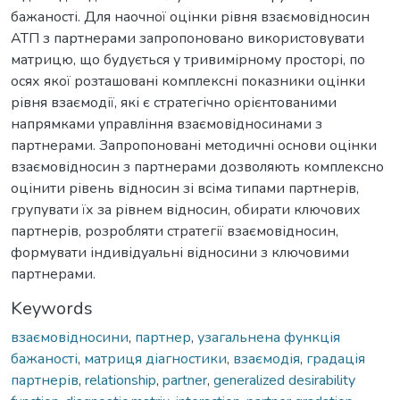
бажаності. Для наочної оцінки рівня взаємовідносин
АТП з партнерами запропоновано використовувати
матрицю, що будується у тривимірному просторі, по
осях якої розташовані комплексні показники оцінки
рівня взаємодії, які є стратегічно орієнтованими
напрямками управління взаємовідносинами з
партнерами. Запропоновані методичні основи оцінки
взаємовідносин з партнерами дозволяють комплексно
оцінити рівень відносин зі всіма типами партнерів,
групувати їх за рівнем відносин, обирати ключових
партнерів, розробляти стратегії взаємовідносин,
формувати індивідуальні відносини з ключовими
партнерами.
Keywords
взаємовідносини
,
партнер
,
узагальнена функція
бажаності
,
матриця діагностики
,
взаємодія
,
градація
партнерів
,
relationship
,
partner
,
generalized desirability