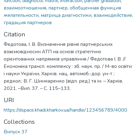
function
,
diagnostic matrix
,
interaction
,
partner gradation
,
взаимоотношения
,
партнер
,
обобщенная функция
желательности
,
матрица диагностики
,
взаимодействие
,
градация партнеров
Citation
Федотова, I. В. Визначення рiвня партнерських
взаємовiдносин АТП на основi стратегiчно
орiєнтованих напрямкiв управлiння / Федотова I. В. //
Економiка трансп. комплексу : зб. наук. пр. / М-во освiти
i науки України, Харків. нац. автомоб.-дор. ун-т ;
редкол.: В. Г. Шинкаренко (вiдп. ред.) та iн. – Харкiв,
2021. –Вип. 37. – С. 115–133.
URI
https://dspace.khadi.kharkov.ua/handle/123456789/4000
Collections
Випуск 37