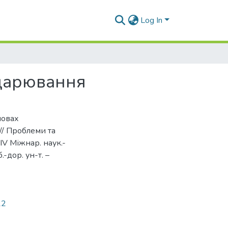
Log In
одарювання
мовах
// Проблеми та
IV Міжнар. наук.-
.-дор. ун-т. –
22