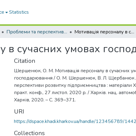
ce
Statistics
Проблеми та перспективи розвитку підприємництва
Мотивація персоналу в сучасних умовах господарювання
у в сучасних умовах госп
Citation
Шершенюк, О. М. Мотивація персоналу в сучасних у
господарювання / О. М. Шершенюк, В. Л. Щербанюк 
перспективи розвитку підприємництва : матеріали X
практ. конф., 27 листоп. 2020 р. / Харків. нац. автомоб
Харків, 2020. – С. 369–371.
URI
https://dspace.khadi.kharkov.ua/handle/123456789/144
Collections