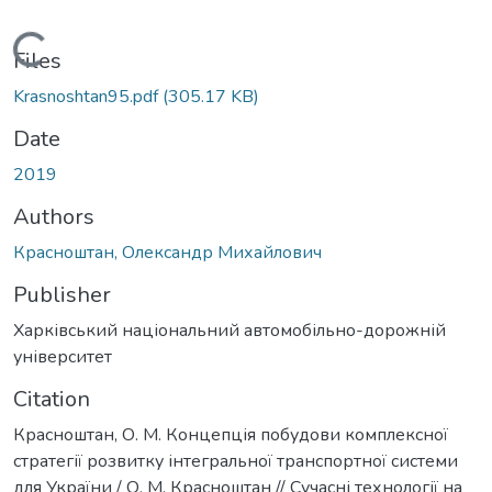
Loading...
Files
Krasnoshtan95.pdf
(305.17 KB)
Date
2019
Authors
Красноштан, Олександр Михайлович
Publisher
Харківський національний автомобільно-дорожній
університет
Citation
Красноштан, О. М. Концепція побудови комплексної
стратегії розвитку інтегральної транспортної системи
для України / О. М. Красноштан // Сучасні технології на