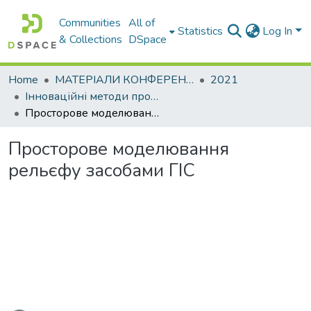
Communities
All of
Statistics
Log In
& Collections
DSpace
Home
МАТЕРІАЛИ КОНФЕРЕНЦІЙ
2021
Інноваційні методи проектних та геодезичних робіт
Просторове моделювання рельєфу засобами ГІС
Просторове моделювання
рельєфу засобами ГІС