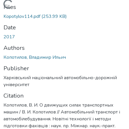
Loading...
Files
Kopotylov114.pdf
(253.99 KB)
Date
2017
Authors
Копотилов, Владимир Ильич
Publisher
Харківський національний автомобільно-дорожній
університет
Citation
Копотилов, В. И. О движущих силах транспортных
машин / В. И. Копотилов // Автомобільний транспорт і
автомобілебудування. Новітні технології і методи
підготовки фахівців : наук. пр. Міжнар. наук.-практ.