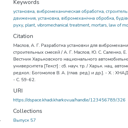
Keywords
установка
,
вибромеханическая обработка
,
строитель
движения
,
установка
,
вібромеханічна обробка
,
будів
руху
,
plant
,
vibromechanical treatment
,
mortars
,
law of mo
Citation
Маслов, А. Г. Разработка установки для вибромехан
строительных смесей / А. Г. Маслов, Ю. С. Саленко, Е. 
Вестник Харьковского национального автомобиль
университета [Текст] : сб. науч. тр. / Харьк. нац. автомо
редкол.: Богомолов В. А. (глав. ред.) и др.]. - Х. : ХНА
- C. 59-62.
URI
https://dspace.khadi.kharkov.ua/handle/123456789/326
Collections
Выпуск 57
-