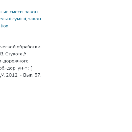
ные смеси
,
закон
ельні суміші
,
закон
tion
ической обработки
В. Стукота //
но-дорожного
б.-дор. ун-т ; [
ДУ, 2012. - Вып. 57.