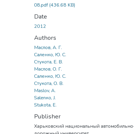
08.pdf
(436.68 KB)
Date
2012
Authors
Маслов, А. Г.
Саленко, Ю. С.
Стукота, Е. В.
Маслов, О. Г.
Саленко, Ю. С.
Стукота, О. В.
Маslov, A.
Sаlеnко, J.
Stukota, Е.
Publisher
Харьковский национальный автомобильно
дорожный университет