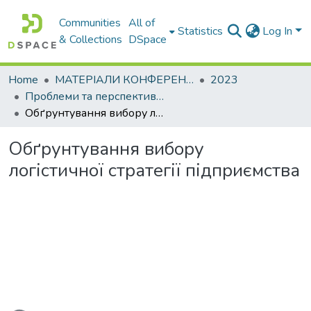
Communities
All of
Statistics
Log In
& Collections
DSpace
Home
МАТЕРІАЛИ КОНФЕРЕНЦІЙ
2023
Проблеми та перспективи розвитку підприємництва
Обґрунтування вибору логістичної стратегії підприємства
Обґрунтування вибору
логістичної стратегії підприємства
ading...