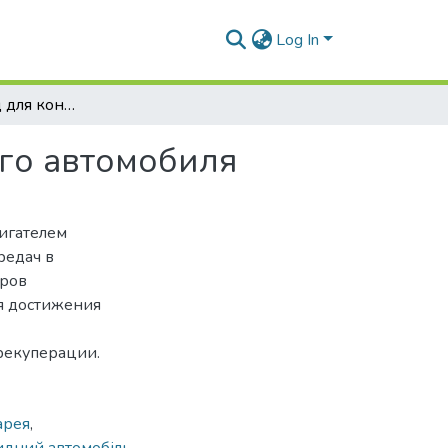
Log In
Электропривод для конверсионного гибридного автомобиля
го автомобиля
игателем
редач в
тров
я достижения
рекуперации.
арея
,