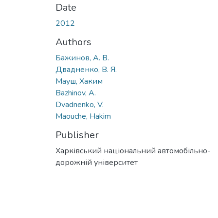
Date
2012
Authors
Бажинов, А. В.
Двадненко, В. Я.
Мауш, Хаким
Bazhinov, A.
Dvadnenko, V.
Maouche, Hakim
Publisher
Харківський національний автомобільно-
дорожній університет