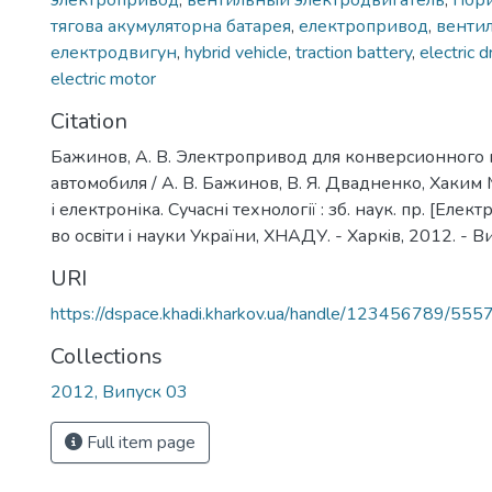
электропривод
,
вентильный электродвигатель
,
гібр
тягова акумуляторна батарея
,
електропривод
,
венти
електродвигун
,
hybrid vehicle
,
traction battery
,
electric d
electric motor
Citation
Бажинов, А. В. Электропривод для конверсионного
автомобиля / А. В. Бажинов, В. Я. Двадненко, Хаким 
і електроніка. Сучасні технології : зб. наук. пр. [Елек
во освiти i науки України, ХНАДУ. - Харкiв, 2012. - Ви
URI
https://dspace.khadi.kharkov.ua/handle/123456789/555
Collections
2012, Випуск 03
Full item page