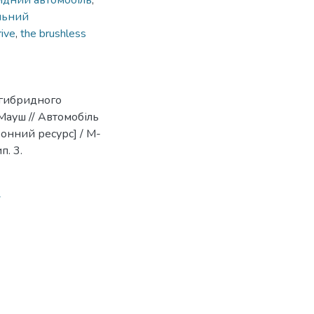
идний автомобіль
,
льний
rive
,
the brushless
 гибридного
Мауш // Автомобіль
тронний ресурс] / М-
п. 3.
7