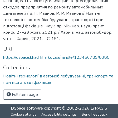
Иванов, В. П. Способ утилизации нефтесодержащих
отходов предприятия по ремонту автомобильных
двигателей / В. П. Иванов, И. И. Иванов // Новітні
технології в автомобілебудуванні, транспорті і при
підготовці фахівців : наук. пр. Міжнар. наук.-практ.
конф., 27–29 жовт. 2021 р. / Харків. нац. автомоб.-дор.
ун-т. – Харкiв, 2021. – С. 151.
URI
https://dspace.khadi.kharkov.ua/handle/123456789/8385
Collections
Новітні технології в автомобілебудуванні, транспорті та
при підготовці фахівців
Full item page
DSpace software
copyright © 2002-2026
LYRASIS
Cookie settings
Accessibility settings
Send Feedback