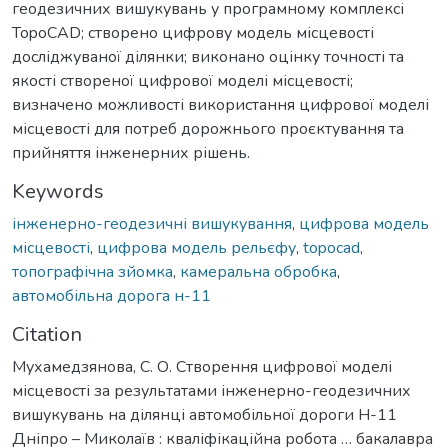
геодезичних вишукувань у програмному комплексі
TopoCAD; створено цифрову модель місцевості
досліджуваної ділянки; виконано оцінку точності та
якості створеної цифрової моделі місцевості;
визначено можливості використання цифрової моделі
місцевості для потреб дорожнього проєктування та
прийняття інженерних рішень.
Keywords
інженерно-геодезичні вишукування
,
цифрова модель
місцевості
,
цифрова модель рельєфу
,
topocad
,
топографічна зйомка
,
камеральна обробка
,
автомобільна дорога н-11
Citation
Мухамедзянова, С. О. Створення цифрової моделі
місцевості за результатами інженерно-геодезичних
вишукувань на ділянці автомобільної дороги Н-11
Дніпро – Миколаїв : кваліфікаційна робота … бакалавра