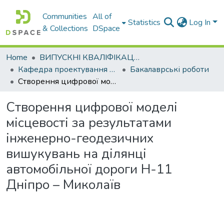
Communities
All of
Statistics
Log In
& Collections
DSpace
Home
ВИПУСКНІ КВАЛІФІКАЦІЙНІ РОБОТИ
Кафедра проектування доріг, геодезії і землеустрою
Бакалаврські роботи
Створення цифрової моделі місцевості за результатами інженерно-геодезичних вишукувань на ділянці автомобільної дороги Н-11 Дніпро – Миколаїв
Створення цифрової моделі
місцевості за результатами
інженерно-геодезичних
вишукувань на ділянці
автомобільної дороги Н-11
Дніпро – Миколаїв