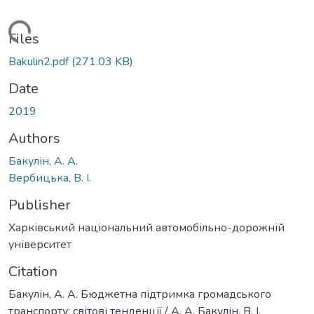
Loading...
Files
Bakulin2.pdf
(271.03 KB)
Date
2019
Authors
Бакулін, А. А.
Вербицька, В. І.
Publisher
Харківський національний автомобільно-дорожній
університет
Citation
Бакулін, А. А. Бюджетна підтримка громадського
транспорту: світові тенденції / А. А. Бакулін, В. І.