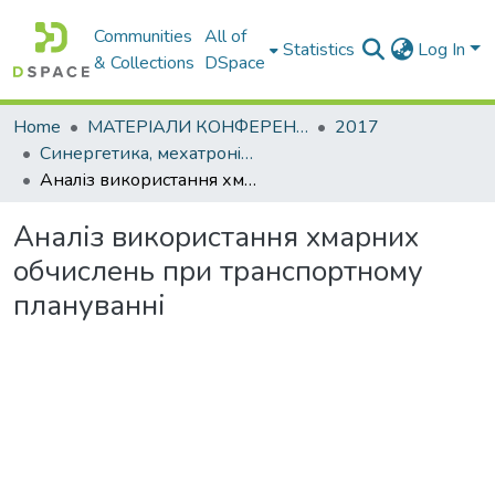
Communities
All of
Statistics
Log In
& Collections
DSpace
Home
МАТЕРІАЛИ КОНФЕРЕНЦІЙ
2017
Синергетика, мехатронiка, телематика дорожнiх машин i систем у навчальному процесi та науцi
Аналіз використання хмарних обчислень при транспортному плануванні
Аналіз використання хмарних
обчислень при транспортному
плануванні