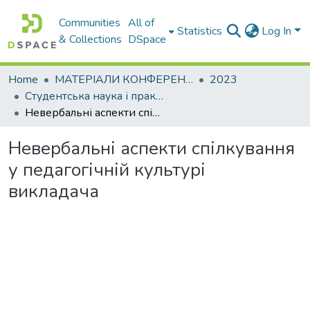
Communities
All of
Statistics
Log In
& Collections
DSpace
Home
МАТЕРІАЛИ КОНФЕРЕНЦІЙ
2023
Студентська наука і практика в умовах війни (психолого-педагогічні та філософські аспекти освітнього процесу – 2023)
Невербальні аспекти спілкування у педагогічній культурі викладача
Невербальні аспекти спілкування
у педагогічній культурі
викладача