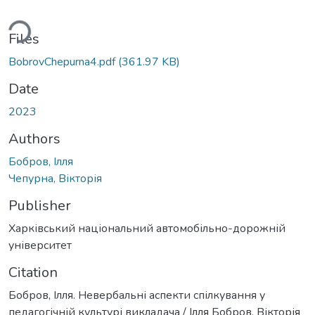
ding...
Files
BobrovChepurna4.pdf
(361.97 KB)
Date
2023
Authors
Бобров, Ілля
Чепурна, Вікторія
Publisher
Харківський національний автомобільно-дорожній
університет
Citation
Бобров, Ілля. Невербальні аспекти спілкування у
педагогічній культурі викладача / Ілля Бобров, Вікторія