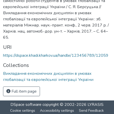
самостійної роботи студентів в умовах глобалізації та
європейської інтеграції України / С. Я. Берсуцька //
Викладання економічних дисциплін в умовах
глобалізації та європейської інтеграції України : зб.
матеріалів Міжнар. наук.-практ. конф., 2 черв. 2017 р. /
Харків. нац. автомоб.-дор. ун-т. – Харків, 2017. – С. 64–
65.
URI
https://dspace.khadi.kharkov.ua/handle/123456789/12059
Collections
Викладання економічних дисциплін в умовах
глобалізації та європейської інтеграції України
Full item page
DSpace software
copyright © 2002-2026
LYRASIS
Cookie settings
Accessibility settings
Send Feedback