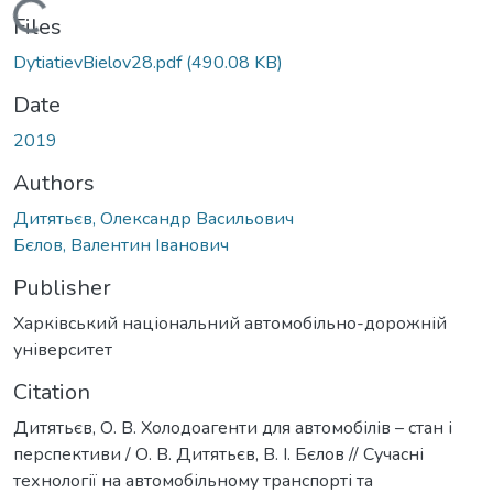
Loading...
Files
DytiatievBielov28.pdf
(490.08 KB)
Date
2019
Authors
Дитятьєв, Олександр Васильович
Бєлов, Валентин Іванович
Publisher
Харківський національний автомобільно-дорожній
університет
Citation
Дитятьєв, О. В. Холодоагенти для автомобілів – стан і
перспективи / О. В. Дитятьєв, В. І. Бєлов // Сучасні
технології на автомобільному транспорті та