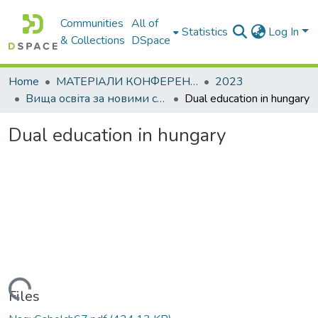
Communities
All of
Statistics
Log In
& Collections
DSpace
Home
МАТЕРІАЛИ КОНФЕРЕНЦІЙ
2023
Вища освіта за новими стандартами: виклики у контексті діджиталізації та інтеграції в міжнародний освітній простір
Dual education in hungary
Dual education in hungary
Loading...
Files