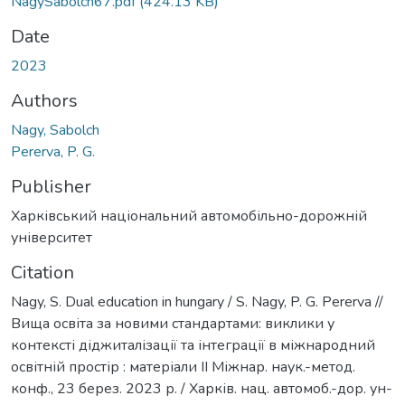
NagySabolch67.pdf
(424.13 KB)
Date
2023
Authors
Nagy, Sabolch
Pererva, P. G.
Publisher
Харківський національний автомобільно-дорожній
університет
Citation
Nagy, S. Dual education in hungary / S. Nagy, P. G. Pererva //
Вища освіта за новими стандартами: виклики у
контексті діджиталізації та інтеграції в міжнародний
освітній простір : матеріали ІІ Міжнар. наук.-метод.
конф., 23 берез. 2023 р. / Харків. нац. автомоб.-дор. ун-