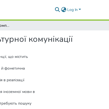
Log In
Вплив фонетичної компетенції на успіх міжкультурної комунікації
турної комунікації
ції, що містить
я й фонетична
я в реалізації
я іноземної мови в
отребують пошуку