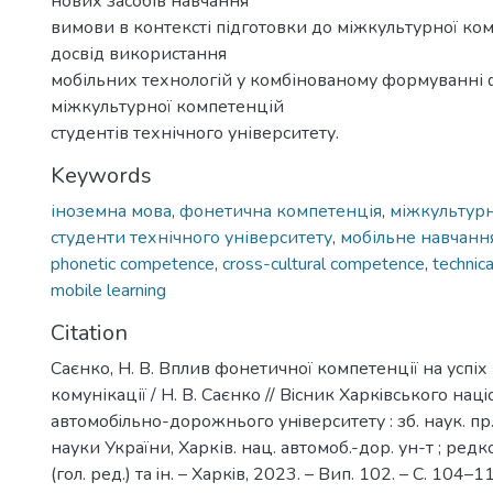
нових засобів навчання
вимови в контексті підготовки до міжкультурної ком
досвід використання
мобільних технологій у комбінованому формуванні 
міжкультурної компетенцій
студентів технічного університету.
Keywords
іноземна мова
,
фонетична компетенція
,
міжкультурн
студенти технічного університету
,
мобільне навчанн
phonetic competence
,
cross-cultural competence
,
technica
mobile learning
Citation
Саєнко, Н. В. Вплив фонетичної компетенції на успіх
комунікації / Н. В. Саєнко // Вiсник Харкiвського нац
автомобiльно-дорожнього унiверситету : зб. наук. пр. 
науки України, Харків. нац. автомоб.-дор. ун-т ; редко
(гол. ред.) та iн. – Харкiв, 2023. – Вип. 102. – С. 104–1