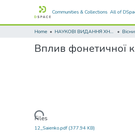
Communities & Collections
All of DSpa
Home
НАУКОВІ ВИДАННЯ ХНАДУ
Вплив фонетичної ко
Loading...
Files
12_Saienko.pdf
(377.94 KB)