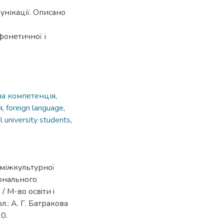
унікації. Описано
фонетичної і
а компетенція
,
я
,
foreign language
,
l university students
,
 міжкультурної
iонального
/ М-во освiти i
л.: А. Г. Батракова
10.