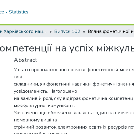
ce
Statistics
Вісник Харківського національного автомобільно-дорожнього університету / Вестник Харьковского национального автомобильно-дорожного университета
Випуск 102
мпетенції на успіх міжкуль
Abstract
У статті проаналізовано поняття фонетичної компетен
такі
складники, як фонетичні навички, фонетичні знанн
усвідомленість. Наголошено
на важливій ролі, яку відіграє фонетична компетенці
міжкультурної комунікації.
Зазначено, що обмежена кількість годин на вивченн
немовному виші та
стрімкий розвиток електронних освітніх ресурсів п