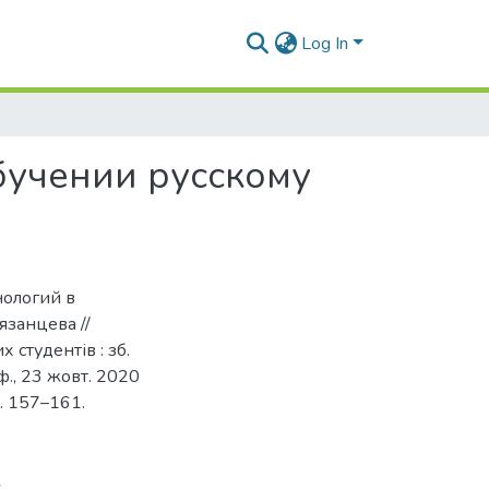
Log In
бучении русскому
нологий в
язанцева //
 студентів : зб.
ф., 23 жовт. 2020
С. 157–161.
1