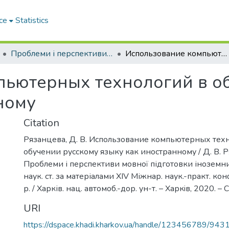
ce
Statistics
Проблеми і перспективи мовної підготовки іноземних студентів
Использование компьютерных технологий в обучении русскому языку как иностранному
пьютерных технологий в о
ному
Citation
Рязанцева, Д. В. Использование компьютерных тех
обучении русскому языку как иностранному / Д. В. Р
Проблеми і перспективи мовної підготовки іноземних
наук. ст. за матеріалами ХIV Міжнар. наук.-практ. кон
р. / Харків. нац. автомоб.-дор. ун-т. – Харкiв, 2020. – 
URI
https://dspace.khadi.kharkov.ua/handle/123456789/943