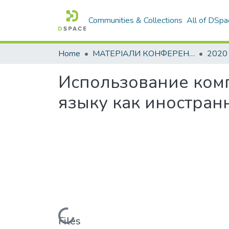
Communities & Collections
All of DSpa
Home
МАТЕРІАЛИ КОНФЕРЕНЦІЙ
2020
Использование ком
языку как иностран
Loading...
Files