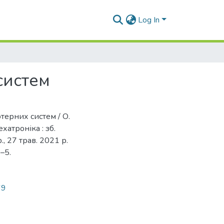
Log In
систем
ютерних систем / О.
ехатроніка : зб.
., 27 трав. 2021 р.
3–5.
69