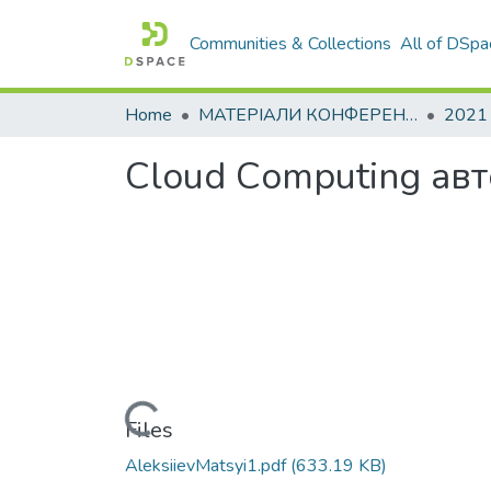
Communities & Collections
All of DSpa
Home
МАТЕРІАЛИ КОНФЕРЕНЦІЙ
2021
Сloud Сomputing ав
Loading...
Files
AleksiievMatsyi1.pdf
(633.19 KB)