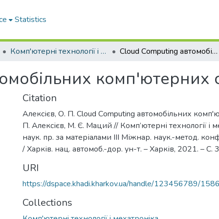
ce
Statistics
Комп'ютернi технологiї i мехатронiка
Сloud Сomputing автомобільних комп'ютерних систем
томобільних комп'ютерних 
Citation
Алексієв, О. П. Сloud Сomputing автомобільних комп'
П. Алексієв, М. Є. Маций // Комп’ютерні технології і м
наук. пр. за матеріалами ІІІ Міжнар. наук.-метод. конф
/ Харків. нац. автомоб.-дор. ун-т. – Харків, 2021. – С. 
URI
https://dspace.khadi.kharkov.ua/handle/123456789/158
Collections
Комп'ютернi технологiї i мехатронiка