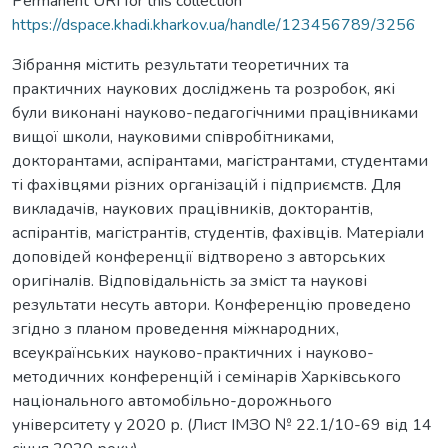
Permanent URI for this collection
https://dspace.khadi.kharkov.ua/handle/123456789/3256
Зібрання містить результати теоретичних та
практичних наукових досліджень та розробок, які
були виконані науково-педагогічними працівниками
вищої школи, науковими співробітниками,
докторантами, аспірантами, магістрантами, студентами
ті фахівцями різних організацій і підприємств. Для
викладачів, наукових працівників, докторантів,
аспірантів, магістрантів, студентів, фахівців. Матеріали
доповідей конференції відтворено з авторських
оригіналів. Відповідальність за зміст та наукові
результати несуть автори. Конференцію проведено
згідно з планом проведення міжнародних,
всеукраїнських науково-практичних і науково-
методичних конференцій і семінарів Харківського
національного автомобільно-дорожнього
університету у 2020 р. (Лист ІМЗО № 22.1/10-69 від 14