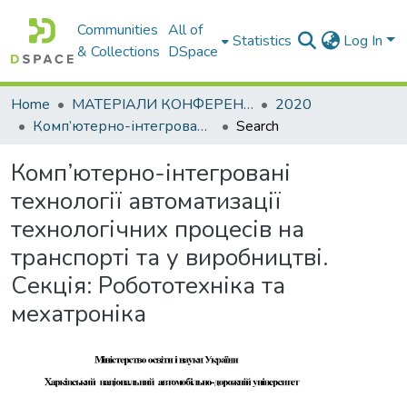
Communities
All of
Statistics
Log In
& Collections
DSpace
Home
МАТЕРІАЛИ КОНФЕРЕНЦІЙ
2020
Комп’ютерно-інтегровані технології автоматизації технологічних процесів на транспорті та у виробництві. Секція: Робототехніка та мехатроніка
Search
Комп’ютерно-інтегровані
технології автоматизації
технологічних процесів на
транспорті та у виробництві.
Секція: Робототехніка та
мехатроніка