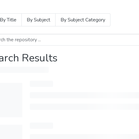
By Title
By Subject
By Subject Category
arch Results