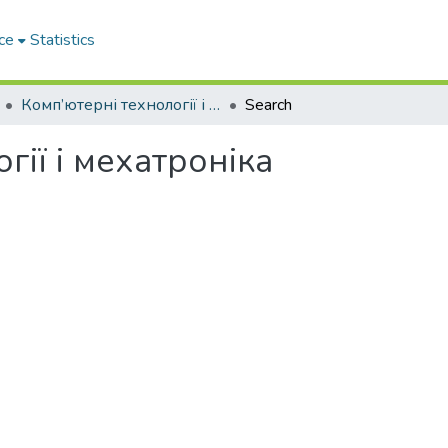
ce
Statistics
Комп’ютерні технології і мехатроніка
Search
гії і мехатроніка