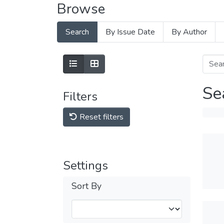
Browse
Search
By Issue Date
By Author
Se
Filters
Reset filters
Settings
Sort By