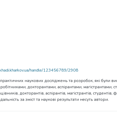
e.khadi.kharkov.ua/handle/123456789/2908
 практичних наукових досліджень та розробок, які були в
обітниками, докторантами, аспірантами, магістрантами, с
цівників, докторантів, аспірантів, магістрантів, студентів
дальність за зміст та наукові результати несуть автори.