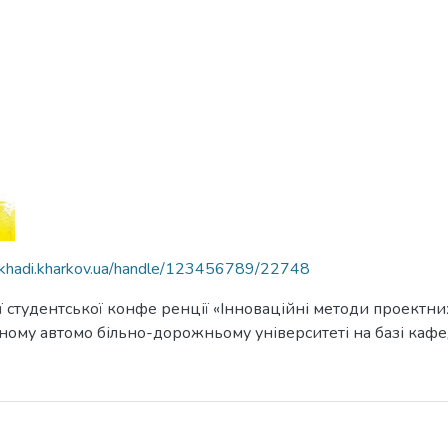
e.khadi.kharkov.ua/handle/123456789/22748
 студентської конфе ренції «Інноваційні методи проектних
ному автомо більно-дорожньому університеті на базі кафед