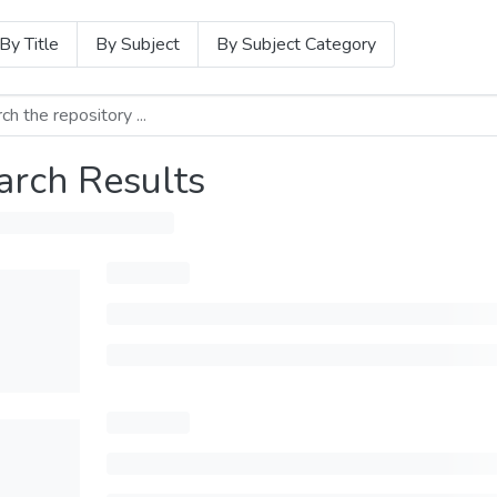
By Title
By Subject
By Subject Category
arch Results