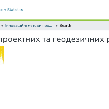
ce
Statistics
Інноваційні методи проектних та геодезичних робіт
Search
проектних та геодезичних 