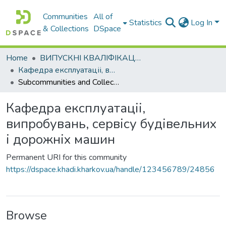
Communities
All of
Statistics
Log In
& Collections
DSpace
Home
ВИПУСКНІ КВАЛІФІКАЦІЙНІ РОБОТИ
Кафедра експлуатаціі, випробувань, сервісу будівельних і дорожніх машин
Subcommunities and Collections
Кафедра експлуатаціі,
випробувань, сервісу будівельних
і дорожніх машин
Permanent URI for this community
https://dspace.khadi.kharkov.ua/handle/123456789/24856
Browse