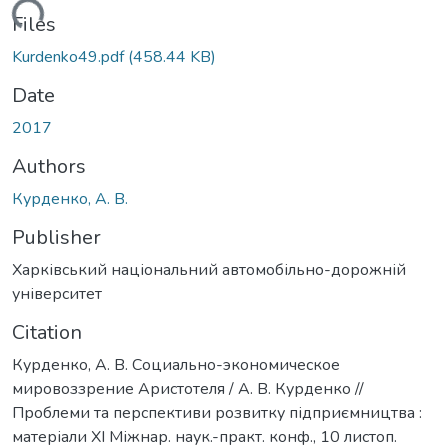
Loading...
Files
Kurdenko49.pdf
(458.44 KB)
Date
2017
Authors
Курденко, А. В.
Publisher
Харківський національний автомобільно-дорожній
університет
Citation
Курденко, А. В. Социально-экономическое
мировоззрение Аристотеля / А. В. Курденко //
Проблеми та перспективи розвитку підприємництва :
матеріали ХІ Міжнар. наук.-практ. конф., 10 листоп.