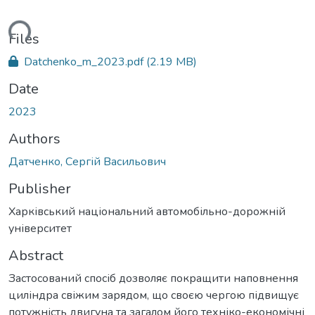
ding...
Files
Datchenko_m_2023.pdf
(2.19 MB)
Date
2023
Authors
Датченко, Сергій Васильович
Publisher
Харківський національний автомобільно-дорожній
університет
Abstract
Застосований спосіб дозволяє покращити наповнення
циліндра свіжим зарядом, що своєю чергою підвищує
потужність двигуна та загалом його техніко-економічні