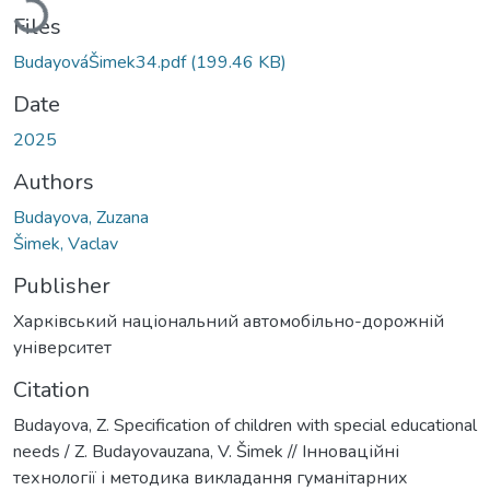
Files
BudayováŠimek34.pdf
(199.46 KB)
Date
2025
Authors
Budayovа, Zuzana
Šimek, Vаclav
Publisher
Харківський національний автомобільно-дорожній
університет
Citation
Budayovа, Z. Specification of children with special educational
needs / Z. Budayovаuzana, V. Šimek // Інноваційні
технології і методика викладання гуманітарних