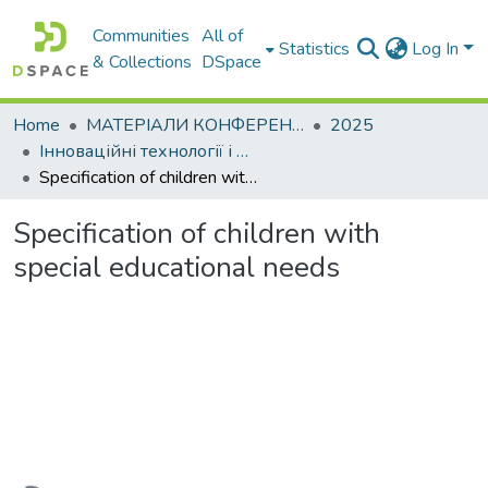
Communities
All of
Statistics
Log In
& Collections
DSpace
Home
МАТЕРІАЛИ КОНФЕРЕНЦІЙ
2025
Інноваційні технології і методика викладання гуманітарних дисциплін: теорія і практика технічних закладів вищої освіти
Specification of children with special educational needs
Specification of children with
special educational needs
Loading...