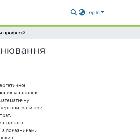
Log In
Формування професійних компетентностей оцінювання енергоефективності автомобіля
інювання
ергетичної
илових установок
 математичну
енерговитрати при
трат.
икаторного
ї з показниками
 вплив