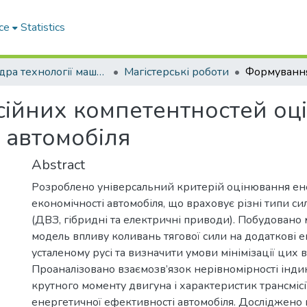
ce
Statistics
Кафедра технології машинобудування та ремонту машин
Магістерські роботи
ійних компетентностей оц
 автомобіля
Abstract
Розроблено універсальний критерій оцінювання ен
економічності автомобіля, що враховує різні типи с
(ДВЗ, гібридні та електричні приводи). Побудовано
модель впливу коливань тягової сили на додаткові 
усталеному русі та визначити умови мінімізації цих в
Проаналізовано взаємозв’язок нерівномірності інд
крутного моменту двигуна і характеристик трансмісі
енергетичної ефективності автомобіля. Досліджено