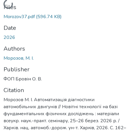
Loading...
Files
Morozov37.pdf
(596.74 KB)
Date
2026
Authors
Морозов, М. І.
Publisher
ФОП Бровін О. В.
Citation
Морозов М. І. Автоматизація діагностики
автомобільних двигунів // Новітні технології на базі
фундаментальних фізичних досліджень : матеріали
всеукр. наук.-практ. семінару, 25–26 берез. 2026 р. /
Харків. нац. автомоб.-дорож. ун-т. Харкiв, 2026. С. 162–