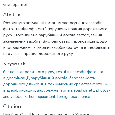
университет
Abstract
Розглянуто актуальні питання застосування засобів
фото- та відеофіксації порушень правил дорожнього
руху. Досліджено зарубіжний досвід застосування
зазначених засобів. Висловлюється пропозиція щодо
впровадження в Україні засобів фото- та відеофіксації
порушень правил дорожнього руху.
Keywords
безпека дорожнього руху
,
технічні засоби фото- та
відеофіксації
,
зарубіжний досвід
,
безопасность
дорожного движения
,
технические средства фото- и
видеофиксации
,
зарубежный опыт
,
road safety
,
photos-
and videosfixation equipment
,
foreign experience
Citation
Голубов, С. Г. Щодо впровадження в Україні