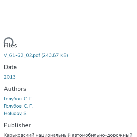
ding...
Files
V_61-62_02.pdf
(243.87 KB)
Date
2013
Authors
Голубов, С. Г.
Голубов, С. Г.
Holubov, S.
Publisher
Харьковский национальный автомобильно-дорожный