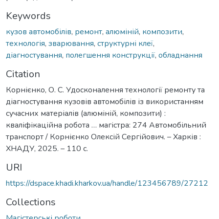
Keywords
кузов автомобілів
,
ремонт
,
алюміній
,
композити
,
технологія
,
зварювання
,
структурні клеї
,
діагностування
,
полегшення конструкції
,
обладнання
Citation
Корнієнко, О. С. Удосконалення технології ремонту та
діагностування кузовів автомобілів із використанням
сучасних матеріалів (алюміній, композити) :
кваліфікаційна робота … магістра: 274 Автомобільний
транспорт / Корнієнко Олексій Сергійович. – Харків :
ХНАДУ, 2025. – 110 с.
URI
https://dspace.khadi.kharkov.ua/handle/123456789/27212
Collections
Магістерські роботи