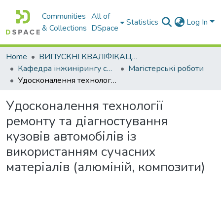
Communities
All of
Statistics
Log In
& Collections
DSpace
Home
ВИПУСКНІ КВАЛІФІКАЦІЙНІ РОБОТИ
Кафедра інжинірингу систем автомобільного транспорту
Магістерські роботи
Удосконалення технології ремонту та діагностування кузовів автомобілів із використанням сучасних матеріалів (алюміній, композити)
Удосконалення технології
ремонту та діагностування
кузовів автомобілів із
використанням сучасних
матеріалів (алюміній, композити)