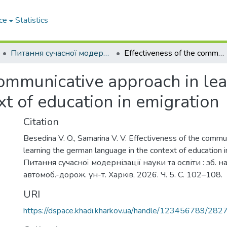
ce
Statistics
Питання сучасної модернізації науки та освіти– 2026. Частина 5
Effectiveness of the communicative approach in learning the german language in the context of education in emigration
communicative approach in le
xt of education in emigration
Citation
Besedina V. O., Samarina V. V. Effectiveness of the commu
learning the german language in the context of education in
Питання сучасної модернізації науки та освіти : зб. нау
автомоб.-дорож. ун-т. Харкiв, 2026. Ч. 5. С. 102–108.
URI
https://dspace.khadi.kharkov.ua/handle/123456789/282