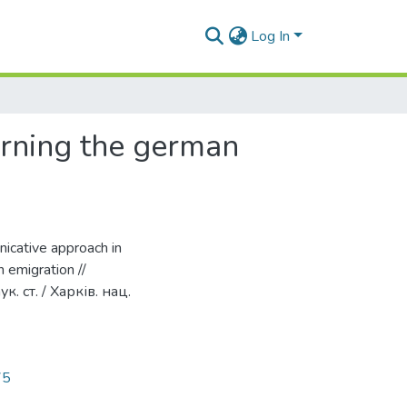
Log In
arning the german
nicative approach in
 emigration //
к. ст. / Харків. нац.
75