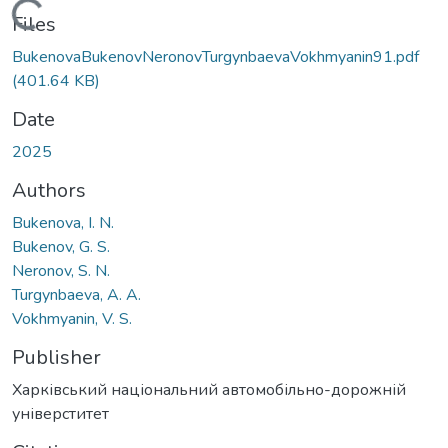
Loading...
Files
BukenovaBukenovNeronovTurgynbaevaVokhmyanin91.pdf
(401.64 KB)
Date
2025
Authors
Bukenova, I. N.
Bukenov, G. S.
Neronov, S. N.
Turgynbaeva, A. A.
Vokhmyanin, V. S.
Publisher
Харківський національний автомобільно-дорожній
універститет