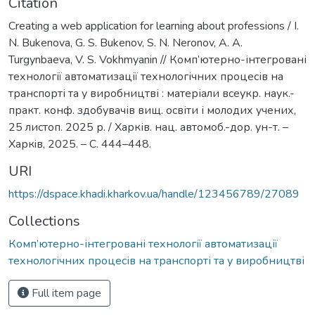
Citation
Creating a web application for learning about professions / I.
N. Bukenova, G. S. Bukenov, S. N. Neronov, A. A.
Turgynbaeva, V. S. Vokhmyanin // Комп’ютерно-інтегровані
технології автоматизації технологічних процесів на
транспорті та у виробництві : матеріали всеукр. наук.-
практ. конф. здобувачів вищ. освіти і молодих учених,
25 листоп. 2025 р. / Харків. нац. автомоб.-дор. ун-т. –
Харкiв, 2025. – С. 444–448.
URI
https://dspace.khadi.kharkov.ua/handle/123456789/27089
Collections
Комп’ютерно-інтегровані технології автоматизації
технологічних процесів на транспорті та у виробництві
Full item page