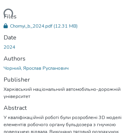
ading...
Files
Chornyi_b_2024.pdf
(12.31 MB)
Date
2024
Authors
Чорний, Ярослав Русланович
Publisher
Харківський національний автомобільно-дорожній
університет
Abstract
У кваліфікаційній роботі були розроблені 3D моделі
елементів робочого органу бульдозера з гнучкою
поверхнею відвала. Виконано тяговий розрахунок