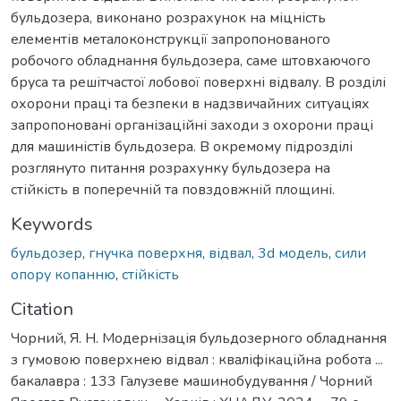
бульдозера, виконано розрахунок на міцність
елементів металоконструкції запропонованого
робочого обладнання бульдозера, саме штовхаючого
бруса та решітчастої лобової поверхні відвалу. В розділі
охорони праці та безпеки в надзвичайних ситуаціях
запропоновані організаційні заходи з охорони праці
для машиністів бульдозера. В окремому підрозділі
розглянуто питання розрахунку бульдозера на
стійкість в поперечній та повздовжній площині.
Keywords
бульдозер
,
гнучка поверхня
,
відвал
,
3d модель
,
сили
опору копанню
,
стійкість
Citation
Чорний, Я. H. Модернізація бульдозерного обладнання
з гумовою поверхнею відвал : кваліфікаційна робота ...
бакалавра : 133 Галузеве машинобудування / Чорний