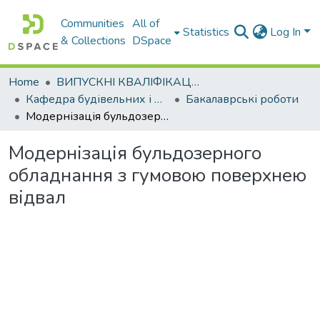
Communities
All of
Statistics
Log In
& Collections
DSpace
Home
ВИПУСКНІ КВАЛІФІКАЦІЙНІ РОБОТИ
Кафедра будівельних і дорожніх машин
Бакалаврські роботи
Модернізація бульдозерного обладнання з гумовою поверхнею відвал
Модернізація бульдозерного
обладнання з гумовою поверхнею
відвал