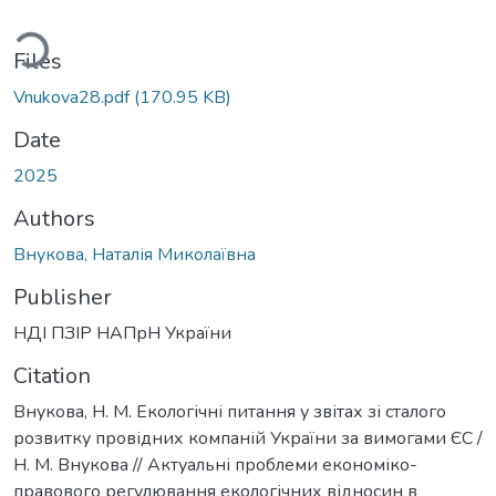
ding...
Files
Vnukova28.pdf
(170.95 KB)
Date
2025
Authors
Внукова, Наталія Миколаївна
Publisher
НДІ ПЗІР НАПрН України
Citation
Внукова, Н. М. Екологічні питання у звітах зі сталого
розвитку провідних компаній України за вимогами ЄС /
Н. М. Внукова // Актуальні проблеми економіко-
правового регулювання екологічних відносин в