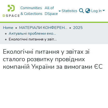
Communities
All of
Statistics
Log In
& Collections
DSpace
Home
МАТЕРІАЛИ КОНФЕРЕНЦІЙ
2025
Актуальні проблеми економіко-правового регулювання екологічних відносин в сучасних умовах
Екологічні питання у звітах зі сталого розвитку провідних компаній України за вимогами ЄС
Екологічні питання у звітах зі
сталого розвитку провідних
компаній України за вимогами ЄС