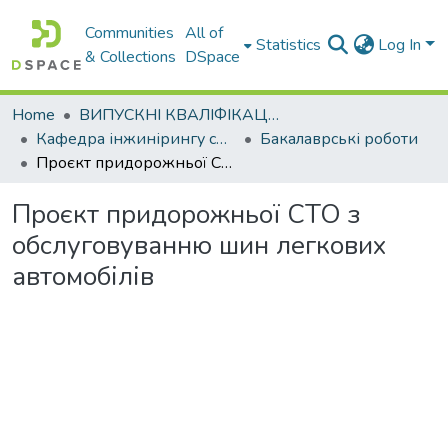
Communities
All of
Statistics
Log In
& Collections
DSpace
Home
ВИПУСКНІ КВАЛІФІКАЦІЙНІ РОБОТИ
Кафедра інжинірингу систем автомобільного транспорту
Бакалаврські роботи
Проєкт придорожньої СТО з обслуговуванню шин легкових автомобілів
Проєкт придорожньої СТО з
обслуговуванню шин легкових
автомобілів