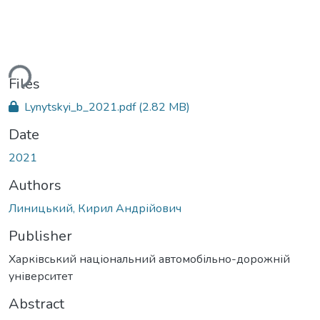
ding...
Files
Lynytskyi_b_2021.pdf
(2.82 MB)
Date
2021
Authors
Линицький, Кирил Андрійович
Publisher
Харківський національний автомобільно-дорожній
університет
Abstract