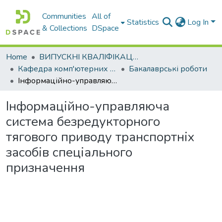
Communities
All of
Statistics
Log In
& Collections
DSpace
Home
ВИПУСКНІ КВАЛІФІКАЦІЙНІ РОБОТИ
Кафедра комп'ютерних наук і інформаційних систем
Бакалаврські роботи
Інформаційно-управляюча система безредукторного тягового приводу транспортніх засобів спеціального призначення
Інформаційно-управляюча
система безредукторного
тягового приводу транспортніх
засобів спеціального
призначення