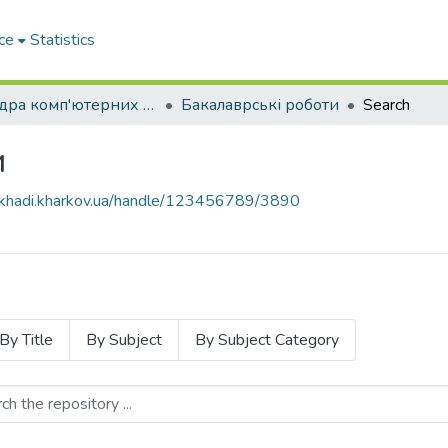
ce
Statistics
Кафедра комп'ютерних наук і інформаційних систем
Бакалаврські роботи
Search
и
e.khadi.kharkov.ua/handle/123456789/3890
By Title
By Subject
By Subject Category