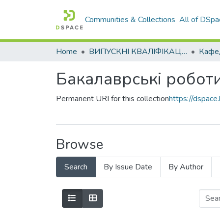
Communities & Collections
All of DSpa
Home
ВИПУСКНІ КВАЛІФІКАЦІЙНІ РОБОТИ
Бакалаврські робот
Permanent URI for this collection
https://dspac
Browse
Search
By Issue Date
By Author