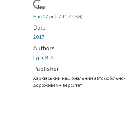
Loading...
Files
Hura17.pdf
(741.72 KB)
Date
2017
Authors
Гура, В. А.
Publisher
Харківський національний автомобільно-
дорожній університет