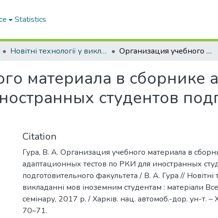
ce
Statistics
Новітні технології у викладанні мов іноземним студентам
Организация учебного материала в сборнике адаптационных тестов по РКИ для иностранных студентов подготовительного факультета
ого материала в сборнике 
иностранных студентов под
Citation
Гура, В. А. Организация учебного материала в сборн
адаптационных тестов по РКИ для иностранных сту
подготовительного факультета / В. А. Гура // Новітні 
викладанні мов іноземним студентам : матеріали Все
семінару, 2017 р. / Харків. нац. автомоб.-дор. ун-т. – Х
70–71.