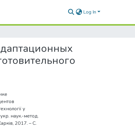
Log In
адаптационных
готовительного
ике
дентов
технології у
укр. наук.-метод.
аркiв, 2017. – С.