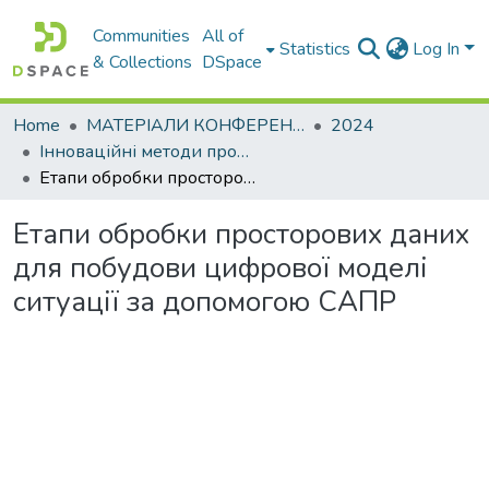
Communities
All of
Statistics
Log In
& Collections
DSpace
Home
МАТЕРІАЛИ КОНФЕРЕНЦІЙ
2024
Інноваційні методи проектних та геодезичних робіт
Етапи обробки просторових даних для побудови цифрової моделі ситуації за допомогою САПР
Етапи обробки просторових даних
для побудови цифрової моделі
ситуації за допомогою САПР