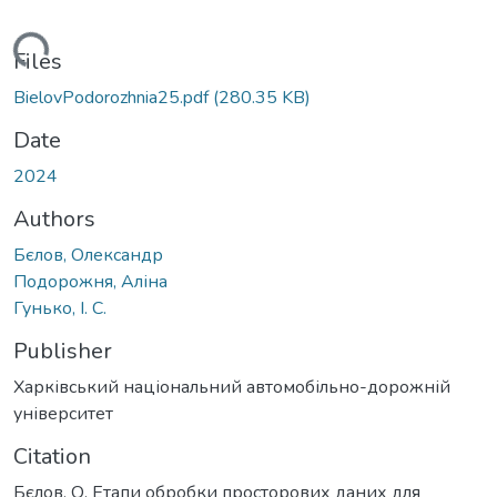
Loading...
Files
BielovPodorozhnia25.pdf
(280.35 KB)
Date
2024
Authors
Бєлов, Олександр
Подорожня, Аліна
Гунько, І. С.
Publisher
Харківський національний автомобільно-дорожній
університет
Citation
Бєлов, О. Етапи обробки просторових даних для