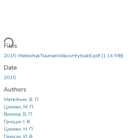
ding...
Files
2015-MateichykTsiumanVolkovHrytsuk6.pdf
(1.14 MB)
Date
2015
Authors
Матейчик, В. П.
Цюман, М. П.
Волков, В. П.
Грицук, І. В.
Цюман, Н. П.
Грицук, И. В.