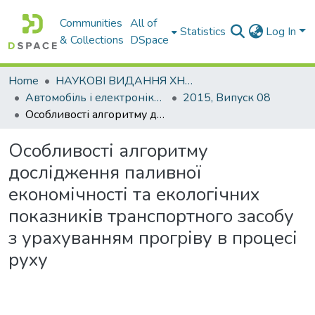
Communities
All of
Statistics
Log In
& Collections
DSpace
Home
НАУКОВІ ВИДАННЯ ХНАДУ
Автомобіль і електроніка. Сучасні технології
2015, Випуск 08
Особливості алгоритму дослідження паливної економічності та екологічних показників транспортного засобу з урахуванням прогріву в процесі руху
Особливості алгоритму
дослідження паливної
економічності та екологічних
показників транспортного засобу
з урахуванням прогріву в процесі
руху