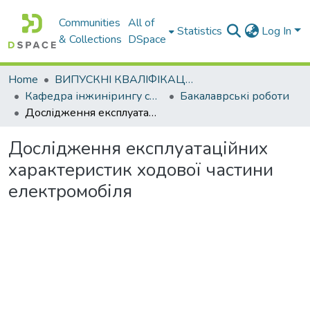
Communities
All of
Statistics
Log In
& Collections
DSpace
Home
ВИПУСКНІ КВАЛІФІКАЦІЙНІ РОБОТИ
Кафедра інжинірингу систем автомобільного транспорту
Бакалаврські роботи
Дослідження експлуатаційних характеристик ходової частини електромобіля
Дослідження експлуатаційних
характеристик ходової частини
електромобіля