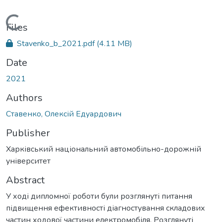
Loading...
Files
Stavenko_b_2021.pdf
(4.11 MB)
Date
2021
Authors
Ставенко, Олексій Едуардович
Publisher
Харківський національний автомобільно-дорожній
університет
Abstract
У ході дипломної роботи були розглянуті питання
підвищення ефективності діагностування складових
частин ходової частини електромобіля. Розглянуті