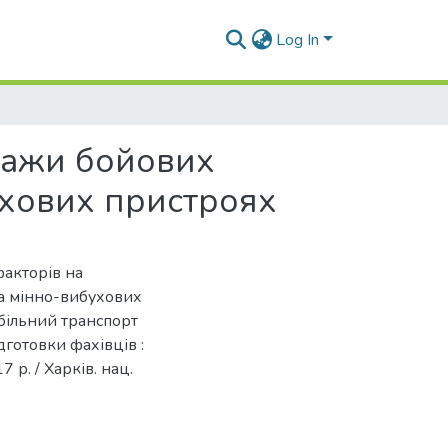
Log In
іпажи бойових
ухових пристроях
факторів на
а мінно-вибухових
обільний транспорт
дготовки фахівців :
 р. / Харків. нац.