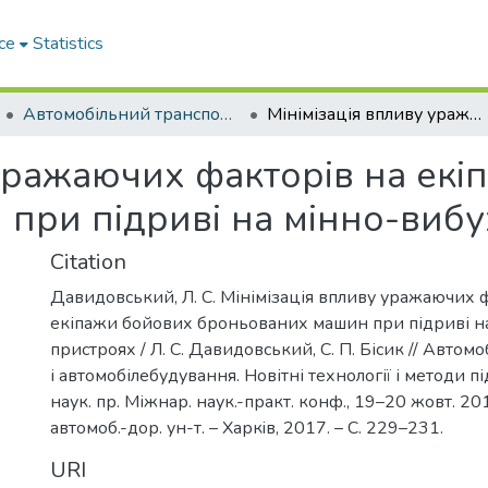
ce
Statistics
Автомобільний транспорт і автомобілебудування. Новітні технології і методи підготовки фахівців
Мінімізація впливу уражаючих факторів на екіпажи бойових броньованих машин при підриві на мінно-вибухових пристроях
 уражаючих факторів на ек
при підриві на мінно-виб
Citation
Давидовський, Л. С. Мінімізація впливу уражаючих 
екіпажи бойових броньованих машин при підриві н
пристроях / Л. С. Давидовський, С. П. Бісик // Автом
і автомобілебудування. Новітні технології і методи пі
наук. пр. Міжнар. наук.-практ. конф., 19–20 жовт. 2017
автомоб.-дор. ун-т. – Харкiв, 2017. – С. 229–231.
URI