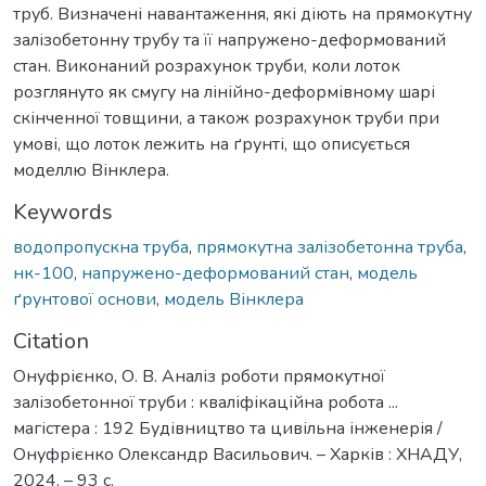
труб. Визначені навантаження, які діють на прямокутну
залізобетонну трубу та її напружено-деформований
стан. Виконаний розрахунок труби, коли лоток
розглянуто як смугу на лінійно-деформівному шарі
скінченної товщини, а також розрахунок труби при
умові, що лоток лежить на ґрунті, що описується
моделлю Вінклера.
Keywords
водопропускна труба
,
прямокутна залізобетонна труба
,
нк-100
,
напружено-деформований стан
,
модель
ґрунтової основи
,
модель Вінклера
Citation
Онуфрієнко, О. В. Аналіз роботи прямокутної
залізобетонної труби : кваліфікаційна робота ...
магістера : 192 Будівництво та цивільна інженерія /
Онуфрієнко Олександр Васильович. – Харків : ХНАДУ,
2024. – 93 с.