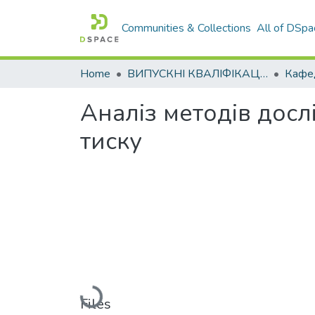
Communities & Collections
All of DSpa
Home
ВИПУСКНІ КВАЛІФІКАЦІЙНІ РОБОТИ
Аналіз методів дос
тиску
Loading...
Files