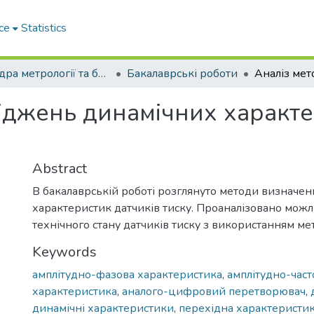
ce
Statistics
Кафедра метрології та безпеки життєдіяльності
Бакалаврські роботи
ліджень динамічних характе
Abstract
В бакалаврській роботі розглянуто методи визначе
характеристик датчиків тиску. Проаналізовано мож
технічного стану датчиків тиску з використанням мет
Keywords
амплітудно-фазова характеристика
,
амплітудно-част
характеристика
,
аналого-цифровий перетворювач
,
динамічні характеристики
,
перехідна характеристик