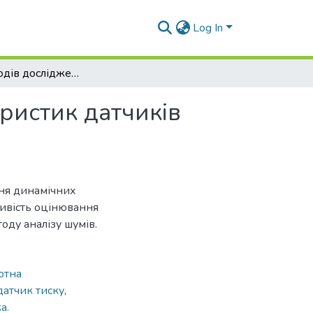
Log In
Аналіз методів досліджень динамічних характеристик датчиків тиску
ристик датчиків
ння динамічних
ливість оцінювання
оду аналізу шумів.
отна
датчик тиску
,
а.