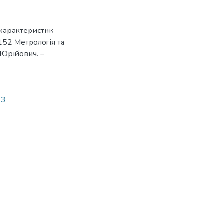
 характеристик
 152 Метрологія та
Юрійович. –
43