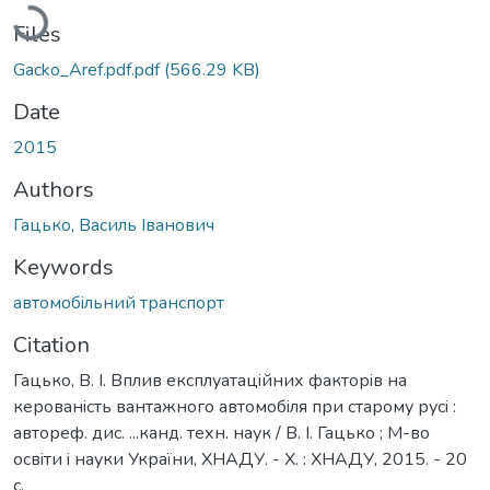
Loading...
Files
Gacko_Aref.pdf.pdf
(566.29 KB)
Date
2015
Authors
Гацько, Василь Іванович
Keywords
автомобiльний транспорт
Citation
Гацько, В. I. Вплив експлуатацiйних факторiв на
керованiсть вантажного автомобiля при старому русi :
автореф. дис. ...канд. техн. наук / В. I. Гацько ; М-во
освiти i науки України, ХНАДУ. - Х. : ХНАДУ, 2015. - 20
с.