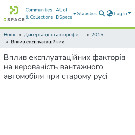
Communities
All of
Statistics
Log In
& Collections
DSpace
Home
Дисертації та автореферати дисертацій
2015
Вплив експлуатацiйних факторiв на керованiсть вантажного автомобiля при старому русi
Вплив експлуатацiйних факторiв
на керованiсть вантажного
автомобiля при старому русi